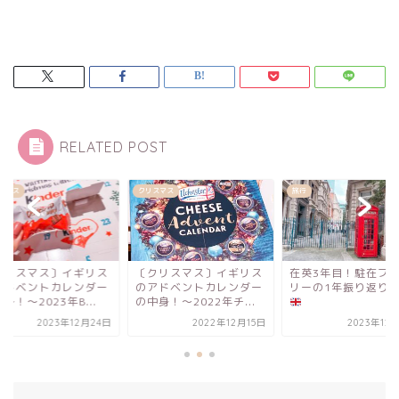
RELATED POST
スマス
クリスマス
旅行
クリスマス〕イギリス
〔クリスマス〕イギリス
在英3年目！駐在フ
アドベントカレンダー
のアドベントカレンダー
リーの1年振り返り20
身！〜2023年B...
の中身！〜2022年チ...
2023年12月24日
2022年12月15日
2023年12