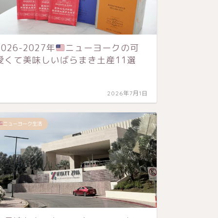
2026-2027年
ニューヨークの可
2026
愛くて美味しいばらまき土産11選
愛くて
2026年7月1日
購入品
ニューヨーク生活
＜ニュ