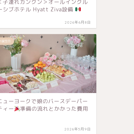
＜子連れカンクン＞オールインクル
ンプリ
ーシブホテル Hyatt Ziva設備
2026年6月8日
お誕生日
お誕生日
ニューヨークで娘のバースデーパー
Lily
ティー
準備の流れとかかった費用
トと3
ー】
2026年5月9日