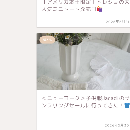
［アメリカ本土限定］トレジョの大
人気ミニトート発売日
2026年6月2
購入品
＜ニューヨーク＞子供服Jacadiのサ
ンプリングセールに行ってきた！
2026年5月3