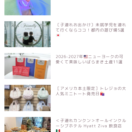
〔子連れお出かけ〕未就学児を連れ
て行くならココ！都内の遊び場5選
2026-2027年
ニューヨークの可
愛くて美味しいばらまき土産11選
［アメリカ本土限定］トレジョの大
人気ミニトート発売日
＜子連れカンクン＞オールインクル
ーシブホテル Hyatt Ziva 飲食店