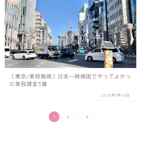
美容
〔東京/美容施術〕日本一時帰国でやってよかっ
た美容課金3選
2025年1月10日
...
1
2
8