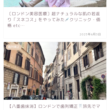
〔ロンドン美容医療〕超ナチュラルな肌の若返
り「スネコス」をやってみた
クリニック・価
格 etc…
2025年6月3日
歯列矯正
【八重歯抹消】ロンドンで歯列矯正
旅先でマ