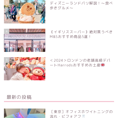
3
ディズニーランドパリ解説！〜食べ
歩きグルメ〜
4
｟イギリススーパー｠絶対買うべき
M&Sおすすめ商品5選！
5
＜2024＞ロンドンの老舗高級デパ
ートHarrodsおすすめお土産
最新の投稿
［東京］オフィスホワイトニングの
流れ・ビフォアフ