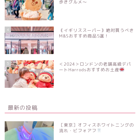
歩きグルメ〜
4
｟イギリススーパー｠絶対買うべき
M&Sおすすめ商品5選！
5
＜2024＞ロンドンの老舗高級デパ
ートHarrodsおすすめお土産
最新の投稿
［東京］オフィスホワイトニングの
流れ・ビフォアフ