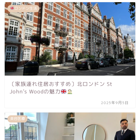
ロンドン生活
〔家族連れ住居おすすめ〕北ロンドン St
John’s Woodの魅力
2025年9月5日
美容医療