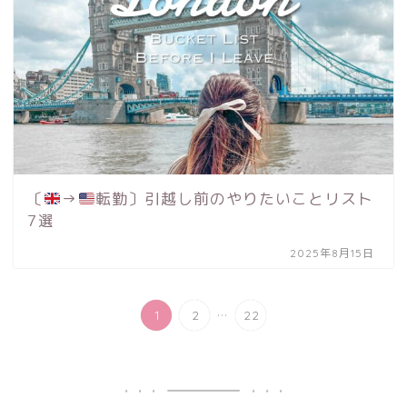
〔
→
転勤〕引越し前のやりたいことリスト
7選
2025年8月15日
...
1
2
22