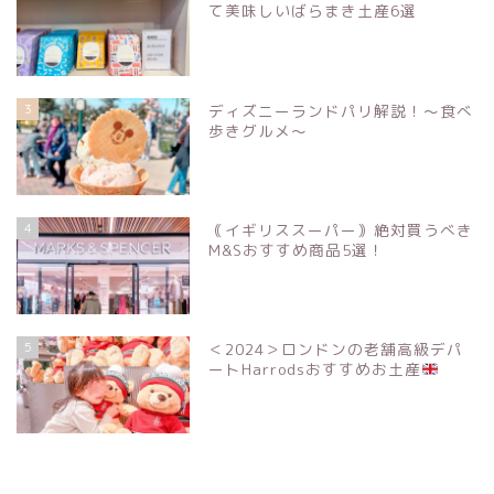
て美味しいばらまき土産6選
3
ディズニーランドパリ解説！〜食べ
歩きグルメ〜
4
｟イギリススーパー｠絶対買うべき
M&Sおすすめ商品5選！
5
＜2024＞ロンドンの老舗高級デパ
ートHarrodsおすすめお土産