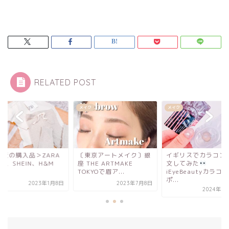
RELATED POST
ク
メイク
購入品
東京アートメイク〕銀
イギリスでカラコンを注
＜最近の購入品＞ZA
THE ARTMAKE
文してみた
BABY、SHEIN、H&
KYOで眉ア...
iEyeBeautyカラコンレ
BABY
ポ...
2023年7月8日
2023年1
2024年8月13日