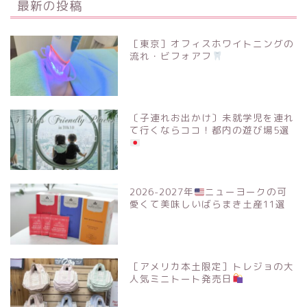
最新の投稿
［東京］オフィスホワイトニングの
流れ・ビフォアフ
〔子連れお出かけ〕未就学児を連れ
て行くならココ！都内の遊び場5選
2026-2027年
ニューヨークの可
愛くて美味しいばらまき土産11選
［アメリカ本土限定］トレジョの大
人気ミニトート発売日