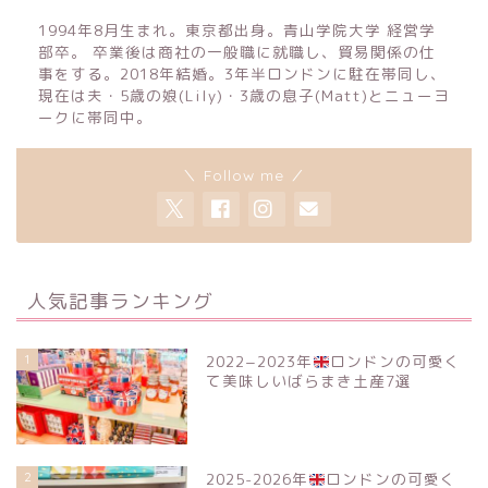
1994年8月生まれ。東京都出身。青山学院大学 経営学
部卒。 卒業後は商社の一般職に就職し、貿易関係の仕
事をする。2018年結婚。3年半ロンドンに駐在帯同し、
現在は夫・5歳の娘(Lily)・3歳の息子(Matt)とニューヨ
ークに帯同中。
＼ Follow me ／
人気記事ランキング
1
2022−2023年
ロンドンの可愛く
て美味しいばらまき土産7選
2
2025-2026年
ロンドンの可愛く