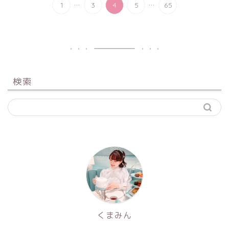
...
...
1
3
4
5
65
検索
くまみん