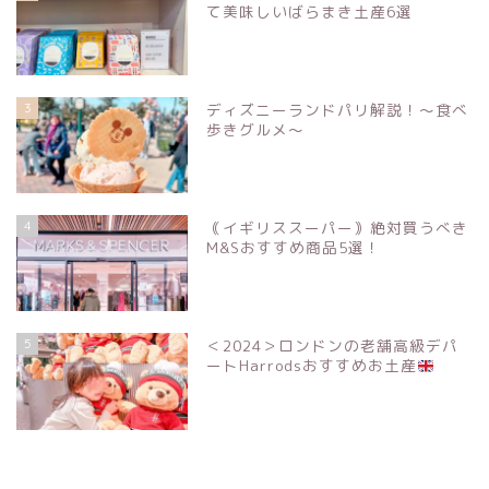
て美味しいばらまき土産6選
3
ディズニーランドパリ解説！〜食べ
歩きグルメ〜
4
｟イギリススーパー｠絶対買うべき
M&Sおすすめ商品5選！
5
＜2024＞ロンドンの老舗高級デパ
ートHarrodsおすすめお土産