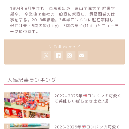
1994年8月生まれ。東京都出身。青山学院大学 経営学
部卒。 卒業後は商社の一般職に就職し、貿易関係の仕
事をする。2018年結婚。3年半ロンドンに駐在帯同し、
現在は夫・5歳の娘(Lily)・3歳の息子(Matt)とニューヨ
ークに帯同中。
＼ Follow me ／
人気記事ランキング
1
2022−2023年
ロンドンの可愛く
て美味しいばらまき土産7選
2
2025-2026年
ロンドンの可愛く