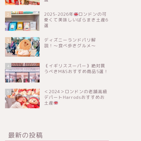
2025-2026年
ロンドンの可
2
愛くて美味しいばらまき土産6
選
ディズニーランドパリ解
3
説！〜食べ歩きグルメ〜
｟イギリススーパー｠絶対買
4
うべきM&Sおすすめ商品5選！
＜2024＞ロンドンの老舗高級
5
デパートHarrodsおすすめお
土産
最新の投稿