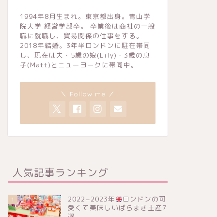
1994年8月生まれ。東京都出身。青山学
院大学 経営学部卒。 卒業後は商社の一般
職に就職し、貿易関係の仕事をする。
2018年結婚。3年半ロンドンに駐在帯同
し、現在は夫・5歳の娘(Lily)・3歳の息
子(Matt)とニューヨークに帯同中。
＼ Follow me ／
人気記事ランキング
2022−2023年
ロンドンの可
1
愛くて美味しいばらまき土産7
選