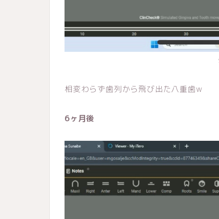
相変わらず歯列から飛び出た八重歯w
6ヶ月後