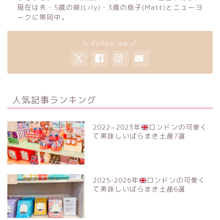
現在は夫・5歳の娘(Lily)・3歳の息子(Matt)とニューヨ
ークに帯同中。
＼ Follow me ／
人気記事ランキング
1
2022−2023年
ロンドンの可愛く
て美味しいばらまき土産7選
2
2025-2026年
ロンドンの可愛く
て美味しいばらまき土産6選