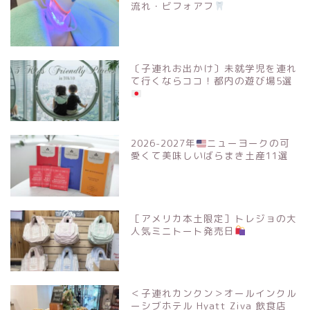
流れ・ビフォアフ
〔子連れお出かけ〕未就学児を連れ
て行くならココ！都内の遊び場5選
2026-2027年
ニューヨークの可
愛くて美味しいばらまき土産11選
［アメリカ本土限定］トレジョの大
人気ミニトート発売日
＜子連れカンクン＞オールインクル
ーシブホテル Hyatt Ziva 飲食店