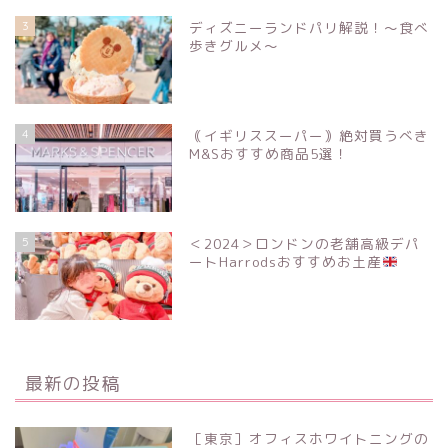
3
ディズニーランドパリ解説！〜食べ
歩きグルメ〜
4
｟イギリススーパー｠絶対買うべき
M&Sおすすめ商品5選！
5
＜2024＞ロンドンの老舗高級デパ
ートHarrodsおすすめお土産
最新の投稿
［東京］オフィスホワイトニングの