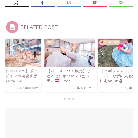
RELATED POST
ェ
旅行
ロンドン生活
ロンドンカフェ】ポッ
【オーストリア観光】子
｟イギリススーパー
なデザインが可愛すぎ
連れで泊まった5つ星ホ
ーパーで手に入る幼
☺︎ANYA CA...
テル
Hilton ...
けおやつ6選
2024年6月5日
2024年5月15日
2022年10