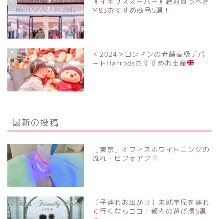
4
｟イギリススーパー｠絶対買うべき
M&Sおすすめ商品5選！
5
＜2024＞ロンドンの老舗高級デパ
ートHarrodsおすすめお土産
最新の投稿
［東京］オフィスホワイトニングの
流れ・ビフォアフ
〔子連れお出かけ〕未就学児を連れ
て行くならココ！都内の遊び場5選