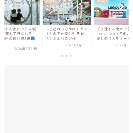
お出かけ
お出かけ
れお出かけ〕未就
〔子連れおでかけ〕アメ
【子連れお出かけ】
連れて行くならコ
リカの冬を楽しむ
in
LEGO LAND 子供が1日
内の遊び場5選
ペンシルバニア州
楽しめる大型テーマ...
2026年1月23日
2022年10月17
2026年7月21日