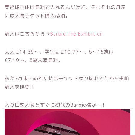
美術館自体は無料で入れるんだけど、それぞれの展示
には入場チケット購入必須。
購入はこちらから→
Barbie The Exhibition
大人 £14.38〜、学生は £10.77〜、6〜15歳は
£7.19〜、6歳未満無料。
私が7月末に訪れた時はチケット売り切れてたから事前
購入を推奨！
入り口を入るとすぐに初代のBarbie様が…！