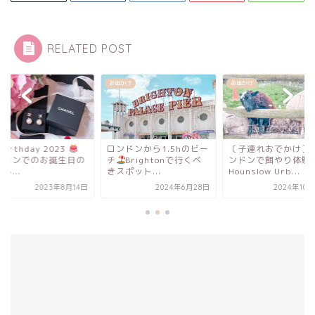
RELATED POST
かけ
お出かけ
お出かけ
ンドンから1.5hのビー
〔子連れおでかけ〕西ロ
My Birthday 2023
Brightonで行くべ
ンドンで餌やり体験
ロンドンでのお誕生
ポット...
Hounslow Urb...
過ごし...
2024年6月28日
2024年10月28日
2023年8