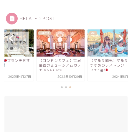
RELATED POST
かけ
旅行
レストラン
ロンドンカフェ】世界
【マルタ観光】マルタお
ロンドン
ブランチ
古のミュージアムカフ
すすめのレストラン・カ
すめ3選
V&A Cafe
フェ3選
2022年10月20日
2024年8月8日
2025年4月