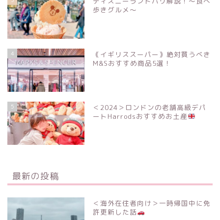
ディズニーランドパリ解説！〜食べ
歩きグルメ〜
4
｟イギリススーパー｠絶対買うべき
M&Sおすすめ商品5選！
5
＜2024＞ロンドンの老舗高級デパ
ートHarrodsおすすめお土産
最新の投稿
＜海外在住者向け＞一時帰国中に免
許更新した話