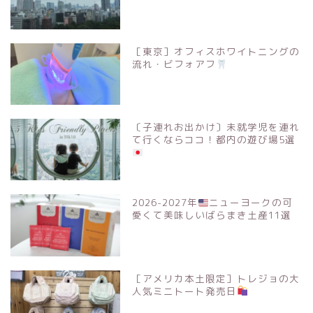
［東京］オフィスホワイトニングの
流れ・ビフォアフ
〔子連れお出かけ〕未就学児を連れ
て行くならココ！都内の遊び場5選
2026-2027年
ニューヨークの可
愛くて美味しいばらまき土産11選
［アメリカ本土限定］トレジョの大
人気ミニトート発売日