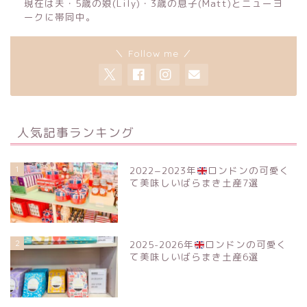
現在は夫・5歳の娘(Lily)・3歳の息子(Matt)とニューヨ
ークに帯同中。
＼ Follow me ／
人気記事ランキング
1
2022−2023年
ロンドンの可愛く
て美味しいばらまき土産7選
2
2025-2026年
ロンドンの可愛く
て美味しいばらまき土産6選