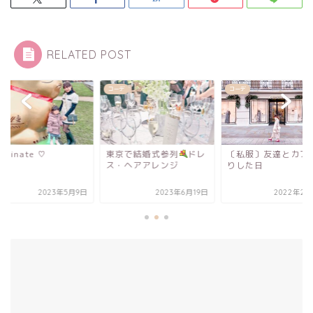
RELATED POST
デ
コーデ
コーデ
ordinate ♡
東京で結婚式参列
ドレ
〔私服〕友達とカフ
ス・ヘアアレンジ
りした日
2023年5月9日
2023年6月19日
2022年2月