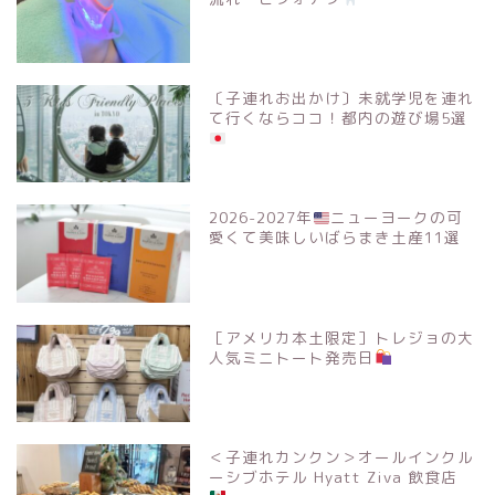
〔子連れお出かけ〕未就学児を連れ
て行くならココ！都内の遊び場5選
2026-2027年
ニューヨークの可
愛くて美味しいばらまき土産11選
［アメリカ本土限定］トレジョの大
人気ミニトート発売日
＜子連れカンクン＞オールインクル
ーシブホテル Hyatt Ziva 飲食店