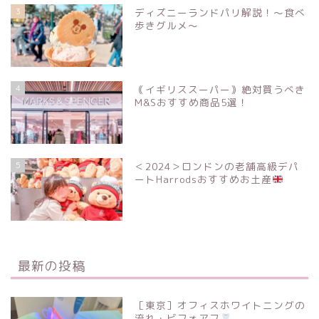
3
ディズニーランドパリ解説！〜食べ
歩きグルメ〜
4
｟イギリススーパー｠絶対買うべき
M&Sおすすめ商品5選！
5
＜2024＞ロンドンの老舗高級デパ
ートHarrodsおすすめお土産
最新の投稿
［東京］オフィスホワイトニングの
流れ・ビフォアフ