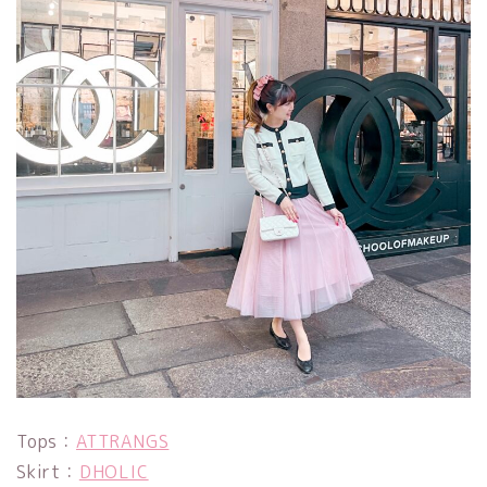
Tops：
ATTRANGS
Skirt：
DHOLIC