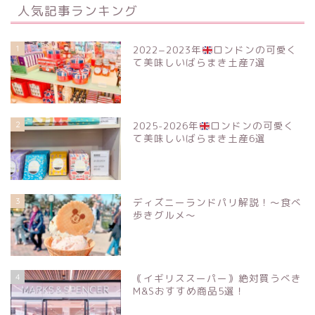
人気記事ランキング
1
2022−2023年
ロンドンの可愛く
て美味しいばらまき土産7選
2
2025-2026年
ロンドンの可愛く
て美味しいばらまき土産6選
3
ディズニーランドパリ解説！〜食べ
歩きグルメ〜
4
｟イギリススーパー｠絶対買うべき
M&Sおすすめ商品5選！