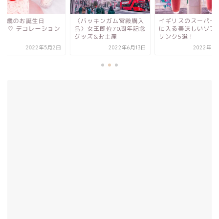
ly 2歳のお誕生日
〈バッキンガム宮殿購入
イギリスのスーパー
rty♡ デコレーション
品〉女王即位70周年記念
に入る美味しいソフ
細
グッズ&お土産
リンク5選！
2022年5月2日
2022年6月13日
2022年8