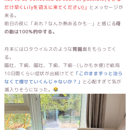
だけ早くLilyを迎えに来てください)」
とメッセージが
来る。
前日の夜に「あれ？なんか熱あるかも…」と感じる
母
の勘は100%的中する。
月末にはロタウイルスのような
胃腸炎
をもらってく
る。
嘔吐、下痢、嘔吐、下痢、下痢…(しかも水便)で結局
10日間くらい症状が出続けてて
「このままずっと治ら
なくて痩せていくんじゃないか？」
と心配すぎて気が
滅入りそうになった。