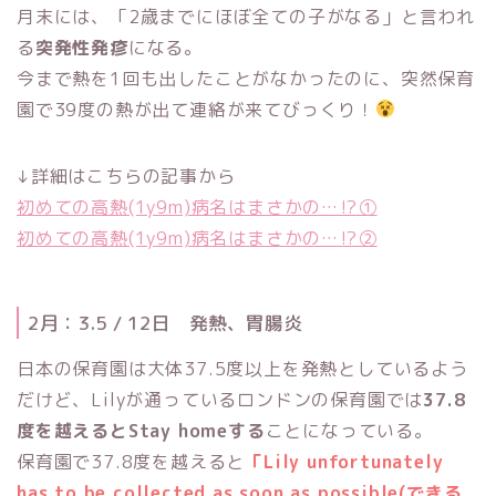
月末には、「2歳までにほぼ全ての子がなる」と言われ
る
突発性発疹
になる。
今まで熱を1回も出したことがなかったのに、突然保育
園で39度の熱が出て連絡が来てびっくり！
↓詳細はこちらの記事から
初めての高熱(1y9m)病名はまさかの…⁉︎①
初めての高熱(1y9m)病名はまさかの…⁉︎②
2月：3.5 / 12日 発熱、胃腸炎
日本の保育園は大体37.5度以上を発熱としているよう
だけど、Lilyが通っているロンドンの保育園では
37.8
度を越えるとStay homeする
ことになっている。
保育園で37.8度を越えると
「Lily unfortunately
has to be collected as soon as possible(できる