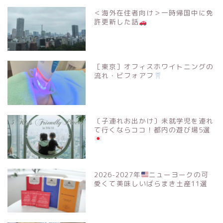
＜海外在住者向け＞一時帰国中に免
許更新した話
［東京］オフィスホワイトニングの
流れ・ビフォアフ
〔子連れお出かけ〕未就学児を連れ
て行くならココ！都内の遊び場5選
2026-2027年
ニューヨークの可
愛くて美味しいばらまき土産11選