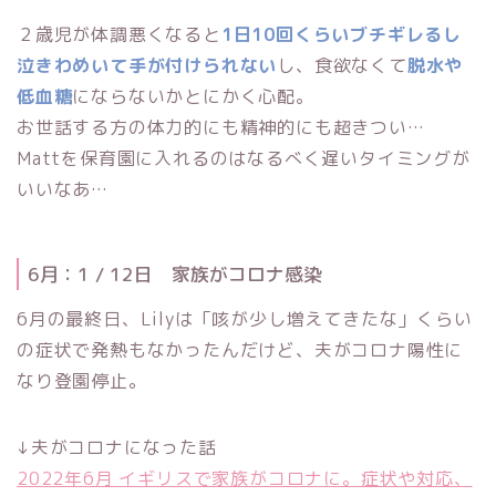
２歳児が体調悪くなると
1日10回くらいブチギレるし
泣きわめいて手が付けられない
し、食欲なくて
脱水や
低血糖
にならないかとにかく心配。
お世話する方の体力的にも精神的にも超きつい…
Mattを保育園に入れるのはなるべく遅いタイミングが
いいなあ…
6月：1 / 12日 家族がコロナ感染
6月の最終日、Lilyは「咳が少し増えてきたな」くらい
の症状で発熱もなかったんだけど、夫がコロナ陽性に
なり登園停止。
↓夫がコロナになった話
2022年6月 イギリスで家族がコロナに。症状や対応、