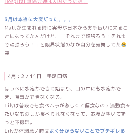
Hospital 無痛分娩は天国だった話。
3月は本当に大変だった。。。
Mattが生まれる時に実母が日本からお手伝いに来るこ
とになってたんだけど、「それまで頑張ろう！それま
で頑張ろう！」と限界状態のなか自分を鼓舞してた
笑
4月：2 / 11日 手足口病
ほっぺに水疱ができて始まり、口の中にも水疱がで
き、食事ができなくなる。
Lilyは普段でも食べムラが激しくて偏食なのに流動食み
たいなものしか食べられなくなって、お腹が空いてず
っと不機嫌。
Lilyが体調悪い時は
よく分からないことでブチギレる