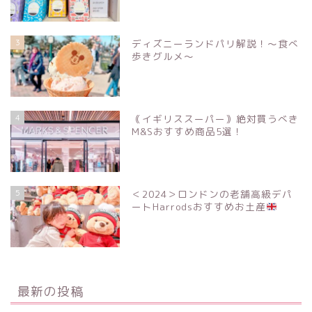
3
ディズニーランドパリ解説！〜食べ
歩きグルメ〜
4
｟イギリススーパー｠絶対買うべき
M&Sおすすめ商品5選！
5
＜2024＞ロンドンの老舗高級デパ
ートHarrodsおすすめお土産
最新の投稿