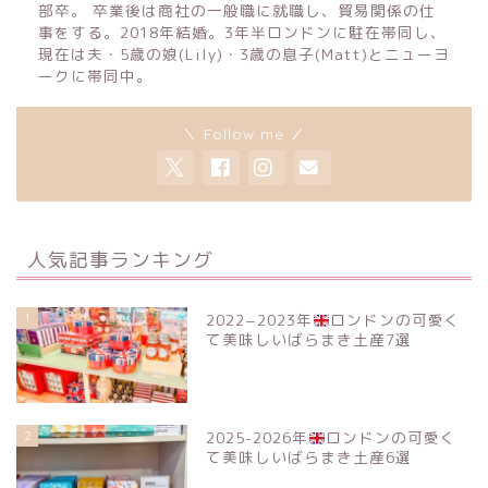
部卒。 卒業後は商社の一般職に就職し、貿易関係の仕
事をする。2018年結婚。3年半ロンドンに駐在帯同し、
現在は夫・5歳の娘(Lily)・3歳の息子(Matt)とニューヨ
ークに帯同中。
＼ Follow me ／
人気記事ランキング
1
2022−2023年
ロンドンの可愛く
て美味しいばらまき土産7選
2
2025-2026年
ロンドンの可愛く
て美味しいばらまき土産6選