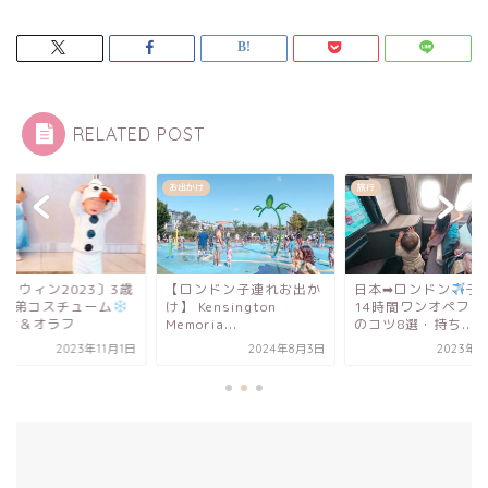
RELATED POST
かけ
旅行
イベント
ロンドン子連れお出か
日本➡︎ロンドン
子連れ
〔ハロウィン2023〕
 Kensington
14時間ワンオペフライト
1歳姉弟コスチュー
oria...
のコツ8選・持ち...
エルサ＆オラフ
2024年8月3日
2023年8月8日
2023年1