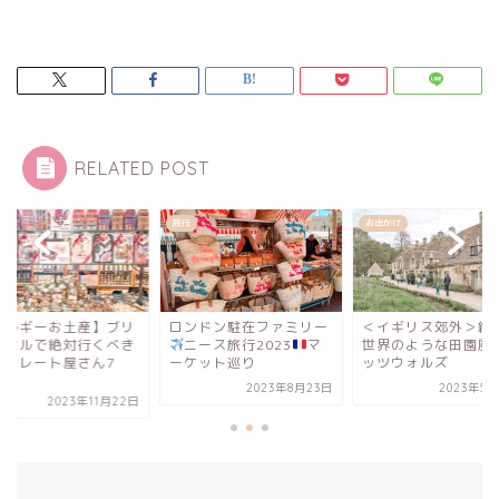
RELATED POST
お出かけ
旅行
ンドン駐在ファミリー
＜イギリス郊外＞絵本の
【ベルギーお土産】
ニース旅行2023
マ
世界のような田園風景 コ
ュッセルで絶対行く
ケット巡り
ッツウォルズ
チョコレート屋さん
選...
2023年8月23日
2023年5月28日
2023年11