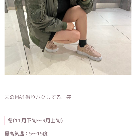
夫のMA1借りパクしてる。笑
冬(11月下旬〜3月上旬)
最高気温：5〜15度