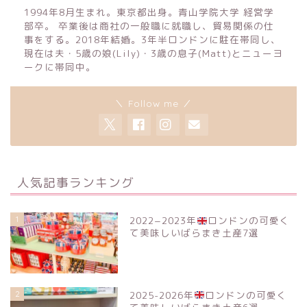
1994年8月生まれ。東京都出身。青山学院大学 経営学
部卒。 卒業後は商社の一般職に就職し、貿易関係の仕
事をする。2018年結婚。3年半ロンドンに駐在帯同し、
現在は夫・5歳の娘(Lily)・3歳の息子(Matt)とニューヨ
ークに帯同中。
＼ Follow me ／
人気記事ランキング
1
2022−2023年
ロンドンの可愛く
て美味しいばらまき土産7選
2
2025-2026年
ロンドンの可愛く