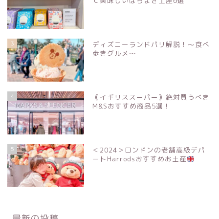
て美味しいばらまき土産6選
3
ディズニーランドパリ解説！〜食べ
歩きグルメ〜
4
｟イギリススーパー｠絶対買うべき
M&Sおすすめ商品5選！
5
＜2024＞ロンドンの老舗高級デパ
ートHarrodsおすすめお土産
最新の投稿