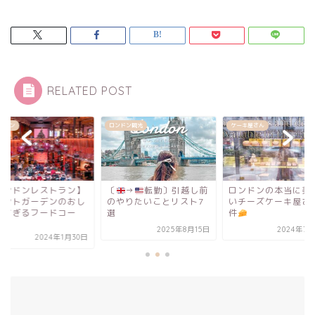
RELATED POST
ンドン観光
ケーキ屋さん
レストラン
→
転勤〕引越し前
ロンドンの本当に美味し
【ロンドンレストラ
やりたいことリスト7
いチーズケーキ屋さん2
コベントガーデンの
件
ゃれすぎるフードコ
ト...
2025年8月15日
2024年7月29日
2024年1