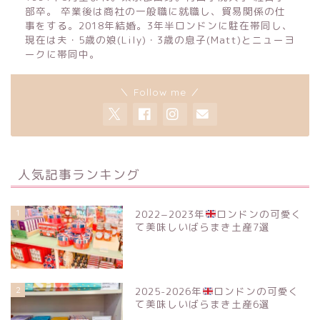
部卒。 卒業後は商社の一般職に就職し、貿易関係の仕
事をする。2018年結婚。3年半ロンドンに駐在帯同し、
現在は夫・5歳の娘(Lily)・3歳の息子(Matt)とニューヨ
ークに帯同中。
＼ Follow me ／
人気記事ランキング
1
2022−2023年
ロンドンの可愛く
て美味しいばらまき土産7選
2
2025-2026年
ロンドンの可愛く
て美味しいばらまき土産6選