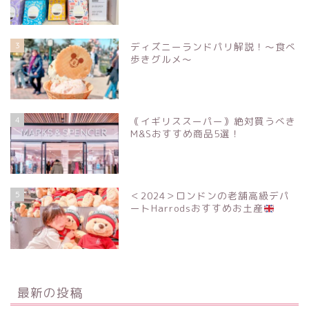
3
ディズニーランドパリ解説！〜食べ
歩きグルメ〜
4
｟イギリススーパー｠絶対買うべき
M&Sおすすめ商品5選！
5
＜2024＞ロンドンの老舗高級デパ
ートHarrodsおすすめお土産
最新の投稿