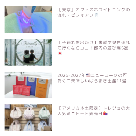
［東京］オフィスホワイトニングの
流れ・ビフォアフ
〔子連れお出かけ〕未就学児を連れ
て行くならココ！都内の遊び場5選
2026-2027年
ニューヨークの可
愛くて美味しいばらまき土産11選
［アメリカ本土限定］トレジョの大
人気ミニトート発売日