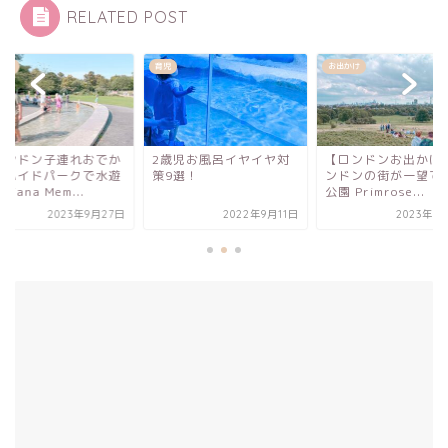
RELATED POST
かけ
育児
お出かけ
ロンドン子連れおでか
2歳児お風呂イヤイヤ対
【ロンドンお出かけ
〕ハイドパークで水遊
策9選！
ンドンの街が一望で
Diana Mem...
公園 Primrose...
2023年9月27日
2022年9月11日
2023年1