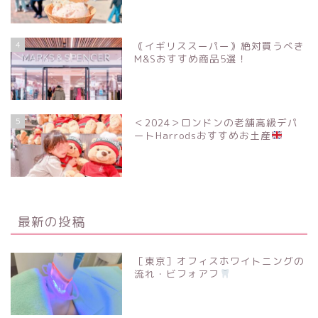
4
｟イギリススーパー｠絶対買うべき
M&Sおすすめ商品5選！
5
＜2024＞ロンドンの老舗高級デパ
ートHarrodsおすすめお土産
最新の投稿
［東京］オフィスホワイトニングの
流れ・ビフォアフ