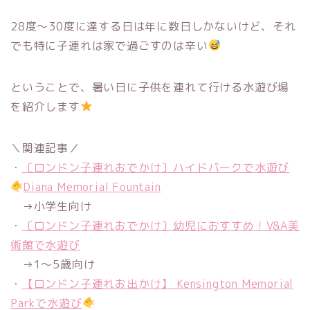
28度〜30度に達する日は年に数日しかないけど、それ
でも特に子連れは家で過ごすのは辛い
ということで、暑い日に子供を連れて行ける水遊び場
を紹介します
＼関連記事／
・
〔ロンドン子連れおでかけ〕ハイドパークで水遊び
Diana Memorial Fountain
→小学生向け
・
〔ロンドン子連れおでかけ〕幼児におすすめ！V&A美
術館で水遊び
→1〜5歳向け
・
【ロンドン子連れお出かけ】 Kensington Memorial
Parkで水遊び