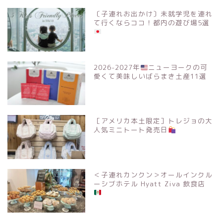
〔子連れお出かけ〕未就学児を連れ
て行くならココ！都内の遊び場5選
2026-2027年
ニューヨークの可
愛くて美味しいばらまき土産11選
［アメリカ本土限定］トレジョの大
人気ミニトート発売日
＜子連れカンクン＞オールインクル
ーシブホテル Hyatt Ziva 飲食店