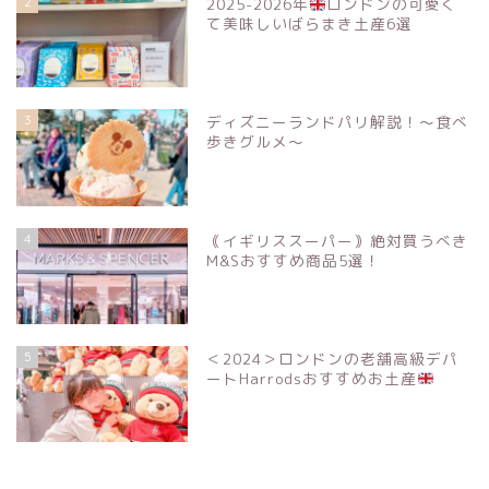
2
2025-2026年
ロンドンの可愛く
て美味しいばらまき土産6選
3
ディズニーランドパリ解説！〜食べ
歩きグルメ〜
4
｟イギリススーパー｠絶対買うべき
M&Sおすすめ商品5選！
5
＜2024＞ロンドンの老舗高級デパ
ートHarrodsおすすめお土産