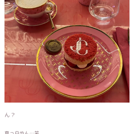
ん？
真っ白やん…笑