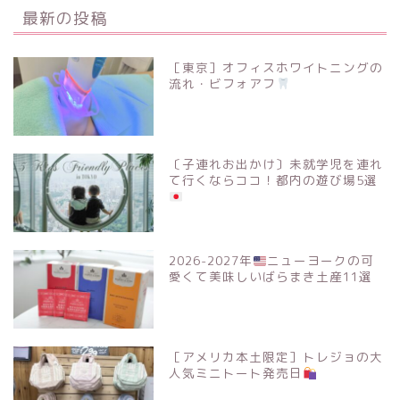
最新の投稿
［東京］オフィスホワイトニングの
流れ・ビフォアフ
〔子連れお出かけ〕未就学児を連れ
て行くならココ！都内の遊び場5選
2026-2027年
ニューヨークの可
愛くて美味しいばらまき土産11選
［アメリカ本土限定］トレジョの大
人気ミニトート発売日