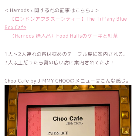
＜Harrodsに関する他の記事はこちら↓＞
・
【ロンドンアフタヌーンティー】The Tiffany Blue
Box Cafe
・
〈Harrods 購入品〉Food Hallsのケーキと紅茶
1人〜2人連れの客は狭めのテーブル席に案内される。
3人以上だったら奥の広い席に案内されてたよ！
Choo Cafe by JIMMY CHOOのメニューはこんな感じ。