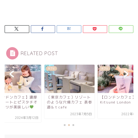
RELATED POST
カフェ
カフェ
カフェ
〔東京カフェ〕リゾート
【ロンドンカフェ】Café
【ロンドンカフ
のような穴場カフェ 表参
Kitsuné London
ジェラートとピ
道& t cafe
スイーツが美味
B...
2023年7月5日
2022年8月21日
202