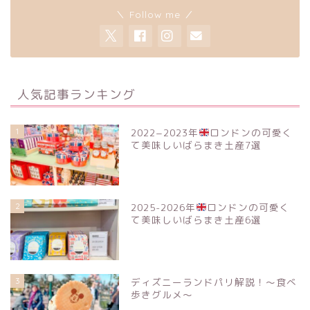
＼ Follow me ／
人気記事ランキング
1
2022−2023年
ロンドンの可愛く
て美味しいばらまき土産7選
2
2025-2026年
ロンドンの可愛く
て美味しいばらまき土産6選
3
ディズニーランドパリ解説！〜食べ
歩きグルメ〜