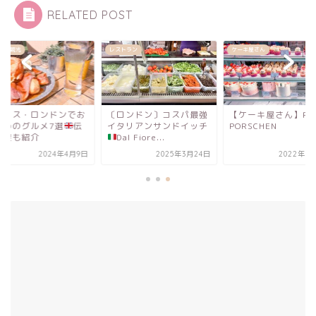
RELATED POST
ドン観光
レストラン
ケーキ屋さん
ギリス・ロンドンでお
〔ロンドン〕コスパ最強
【ケーキ屋さん】PEG
すめのグルメ7選
伝
イタリアンサンドイッチ
PORSCHEN
料理も紹介
Dal Fiore...
2024年4月9日
2025年3月24日
2022年9