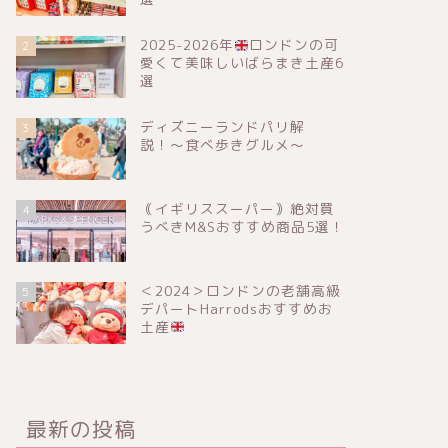
2025-2026年
ロンドンの可
2
愛くて美味しいばらまき土産6
選
ディズニーランドパリ解
3
説！〜食べ歩きグルメ〜
｟イギリススーパー｠絶対買
4
うべきM&Sおすすめ商品5選！
＜2024＞ロンドンの老舗高級
5
デパートHarrodsおすすめお
土産
最新の投稿