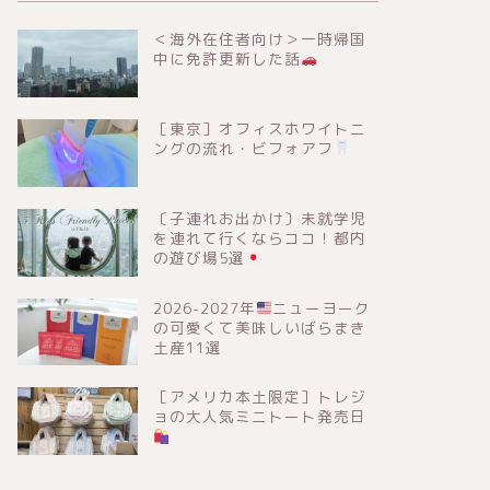
＜海外在住者向け＞一時帰国
中に免許更新した話
［東京］オフィスホワイトニ
ングの流れ・ビフォアフ
〔子連れお出かけ〕未就学児
を連れて行くならココ！都内
の遊び場5選
2026-2027年
ニューヨーク
の可愛くて美味しいばらまき
土産11選
［アメリカ本土限定］トレジ
ョの大人気ミニトート発売日