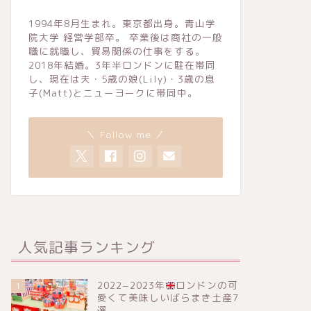
1994年8月生まれ。東京都出身。青山学
院大学 経営学部卒。 卒業後は商社の一般
職に就職し、貿易関係の仕事をする。
2018年結婚。3年半ロンドンに駐在帯同
し、現在は夫・5歳の娘(Lily)・3歳の息
子(Matt)とニューヨークに帯同中。
＼ Follow me ／
人気記事ランキング
2022−2023年
ロンドンの可
1
愛くて美味しいばらまき土産7
選