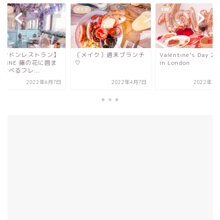
ク
料理
レストラン
メイク〕週末ブランチ
Valentine’s Day 2022
【ロンドンレストラ
in London
AUBAINE 藤の花に
れて食べるフレ...
2022年4月7日
2022年2月15日
2022年6