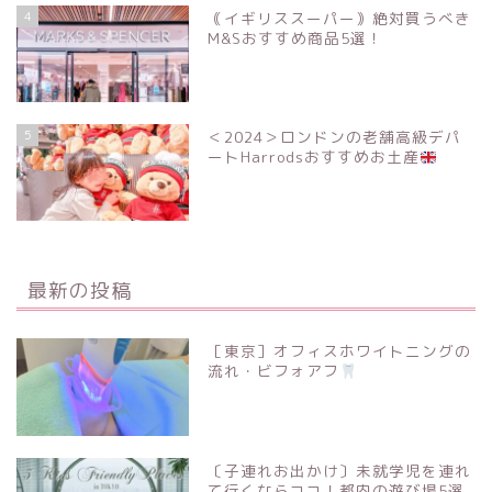
4
｟イギリススーパー｠絶対買うべき
M&Sおすすめ商品5選！
5
＜2024＞ロンドンの老舗高級デパ
ートHarrodsおすすめお土産
最新の投稿
［東京］オフィスホワイトニングの
流れ・ビフォアフ
〔子連れお出かけ〕未就学児を連れ
て行くならココ！都内の遊び場5選