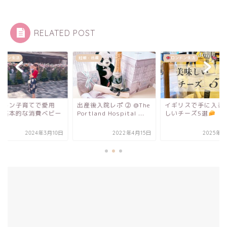
RELATED POST
・出産
ロンドン生活
ロンドン生活
後入院レポ ② @The
イギリスで手に入る美味
ロンドン子育てで愛
tland Hospital ...
しいチーズ5選
中！基本的な消費ベ
用品
2022年4月15日
2025年2月3日
2024年3