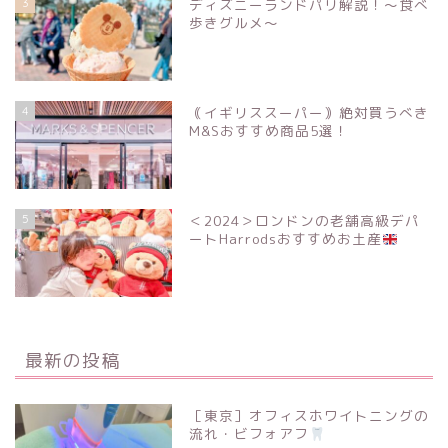
3
ディズニーランドパリ解説！〜食べ
歩きグルメ〜
4
｟イギリススーパー｠絶対買うべき
M&Sおすすめ商品5選！
5
＜2024＞ロンドンの老舗高級デパ
ートHarrodsおすすめお土産
最新の投稿
［東京］オフィスホワイトニングの
流れ・ビフォアフ