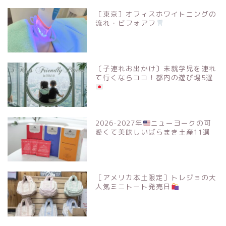
［東京］オフィスホワイトニングの
流れ・ビフォアフ
〔子連れお出かけ〕未就学児を連れ
て行くならココ！都内の遊び場5選
2026-2027年
ニューヨークの可
愛くて美味しいばらまき土産11選
［アメリカ本土限定］トレジョの大
人気ミニトート発売日