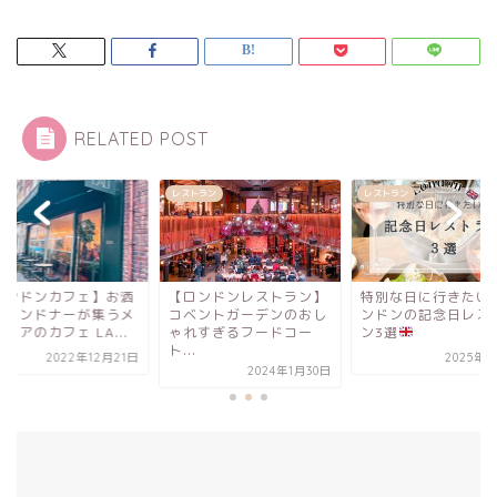
RELATED POST
ェ
レストラン
レストラン
ロンドンカフェ】お洒
【ロンドンレストラン】
特別な日に行きたい
なロンドナーが集うメ
コベントガーデンのおし
ンドンの記念日レス
ェアのカフェ LA...
ゃれすぎるフードコー
ン3選
ト...
2022年12月21日
2025年4
2024年1月30日