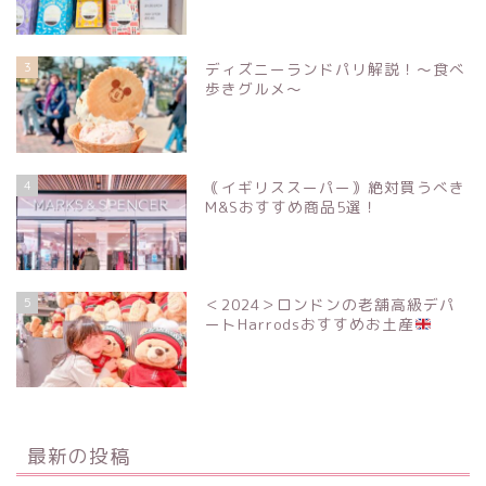
3
ディズニーランドパリ解説！〜食べ
歩きグルメ〜
4
｟イギリススーパー｠絶対買うべき
M&Sおすすめ商品5選！
5
＜2024＞ロンドンの老舗高級デパ
ートHarrodsおすすめお土産
最新の投稿