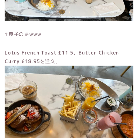
↑息子の足www
Lotus French Toast £11.5、Butter Chicken
Curry £18.95
を注文。