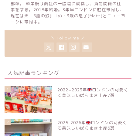
部卒。 卒業後は商社の一般職に就職し、貿易関係の仕
事をする。2018年結婚。3年半ロンドンに駐在帯同し、
現在は夫・5歳の娘(Lily)・3歳の息子(Matt)とニューヨ
ークに帯同中。
＼ Follow me ／
人気記事ランキング
1
2022−2023年
ロンドンの可愛く
て美味しいばらまき土産7選
2
2025-2026年
ロンドンの可愛く
て美味しいばらまき土産6選