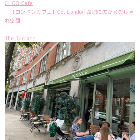
CHOO Cafe
・
【ロンドンカフェ】Co. London 路地に広がるおしゃ
れ空間
The Terrace