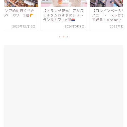
オランダ観光】アムス
【ロンドンベーカリー】
ロンドンで絶対行く
ルダムおすすめレスト
ハニートーストが美味し
大人気ベーカリー5
ン＆カフェ6選
すぎる！Arome B...
2024年5月9日
2022年12月12日
2023年12