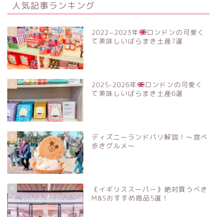
人気記事ランキング
1
2022−2023年
ロンドンの可愛く
て美味しいばらまき土産7選
2
2025-2026年
ロンドンの可愛く
て美味しいばらまき土産6選
3
ディズニーランドパリ解説！〜食べ
歩きグルメ〜
4
｟イギリススーパー｠絶対買うべき
M&Sおすすめ商品5選！