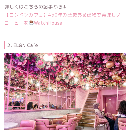
詳しくはこちらの記事から↓
【ロンドンカフェ】450年の歴史ある建物で美味しい
コーヒーを
WatchHouse
2. EL&N Cafe