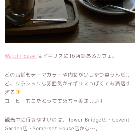
WatchHouse.
はイギリスに16店舗あるカフェ。
どの店舗もテーマカラーや内装が少しずつ違うんだけ
ど、クラシックな雰囲気がイギリスっぽくてお洒落す
ぎる
コーヒーもこだわっててめちゃ美味しい！
観光中に行きやすいのは、Tower Bridge店・Covent
Garden店・Somerset House店かな〜。