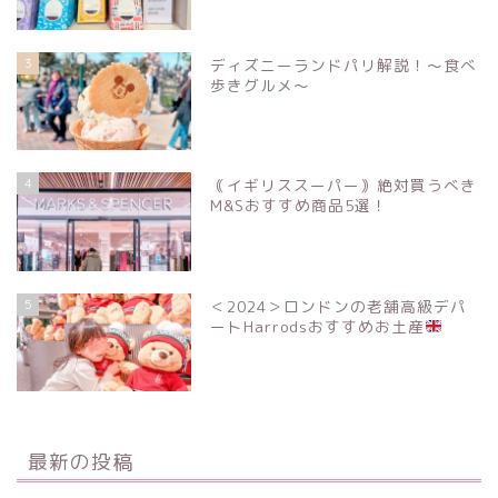
3
ディズニーランドパリ解説！〜食べ
歩きグルメ〜
4
｟イギリススーパー｠絶対買うべき
M&Sおすすめ商品5選！
5
＜2024＞ロンドンの老舗高級デパ
ートHarrodsおすすめお土産
最新の投稿