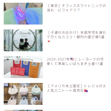
［東京］オフィスホワイトニングの
流れ・ビフォアフ
〔子連れお出かけ〕未就学児を連れ
て行くならココ！都内の遊び場5選
2026-2027年
ニューヨークの可
愛くて美味しいばらまき土産11選
［アメリカ本土限定］トレジョの大
人気ミニトート発売日