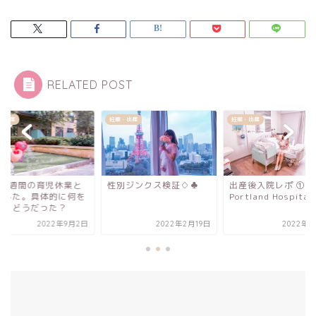
RELATED POST
・出産
妊娠・出産
妊娠・出産
別ジンクス検証♢♣︎
出産後入院レポ ① @The
夫が2週間の育児休
Portland Hospital ...
りました。具体的に
した？どうだった？
2022年2月19日
2022年4月9日
2022年9