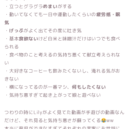
・立つとグラグラ
めまい
がする
・動いてなくても一日中運動したくらいの
疲労感・眠
気
・
げっぷ
がよく出てその度に吐き気
・基本
食欲ない
けど白米と味噌汁だけはいつでも食べ
られる
・食べ物のこと考えるの気持ち悪くて献立考えられな
い
・大好きなコーヒーも飲みたくないし、淹れる気がお
きない
・横になってるのが一番マシ、
何もしたくない
・気持ち悪すぎて起き上がって娘と遊べない
つわりの時にLilyがよく見てた動画が手遊びの動画なん
だけど、それ見ると気持ち悪さが蘇ってくる
ww
本当に育児ができなすぎてそれぞれの実家にお世話に