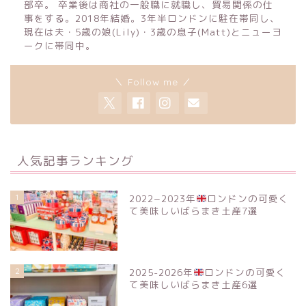
部卒。 卒業後は商社の一般職に就職し、貿易関係の仕
事をする。2018年結婚。3年半ロンドンに駐在帯同し、
現在は夫・5歳の娘(Lily)・3歳の息子(Matt)とニューヨ
ークに帯同中。
＼ Follow me ／
人気記事ランキング
1
2022−2023年
ロンドンの可愛く
て美味しいばらまき土産7選
2
2025-2026年
ロンドンの可愛く
て美味しいばらまき土産6選