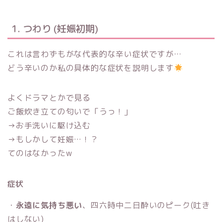
1. つわり (妊娠初期)
これは言わずもがな代表的な辛い症状ですが…
どう辛いのか私の具体的な症状を説明します
よくドラマとかで見る
ご飯炊き立ての匂いで「うっ！」
→お手洗いに駆け込む
→もしかして妊娠…！？
てのはなかったw
症状
・
永遠に気持ち悪い
、四六時中二日酔いのピーク(吐き
はしない)