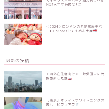
｟イギリススーパー｠絶対買うべき
M&Sおすすめ商品5選！
5
＜2024＞ロンドンの老舗高級デパ
ートHarrodsおすすめお土産
最新の投稿
＜海外在住者向け＞一時帰国中に免
許更新した話
［東京］オフィスホワイトニングの
流れ・ビフォアフ