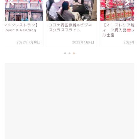
ロンドンレストラン】
コロナ禍国際線&ビジネ
【オーストリア観光
 Foyer & Reading
スクラスフライト
ィーン購入品
おす
..
お土産
2022年7月10日
2022年1月4日
2024年5月