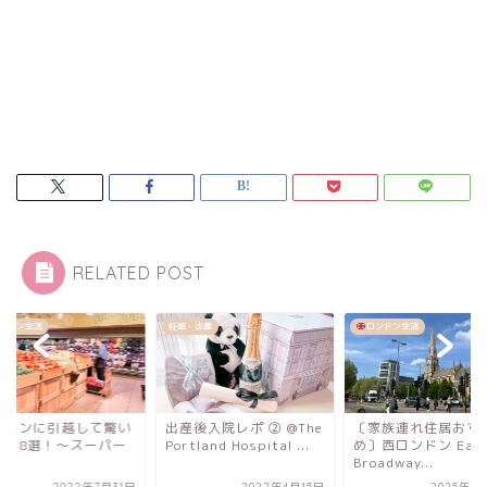
RELATED POST
・出産
ロンドン生活
ロンドン生活
後入院レポ ② @The
〔家族連れ住居おすす
ロンドンに引越して
tland Hospital ...
め〕西ロンドン Ealing
たこと8選！〜スー
Broadway...
編〜