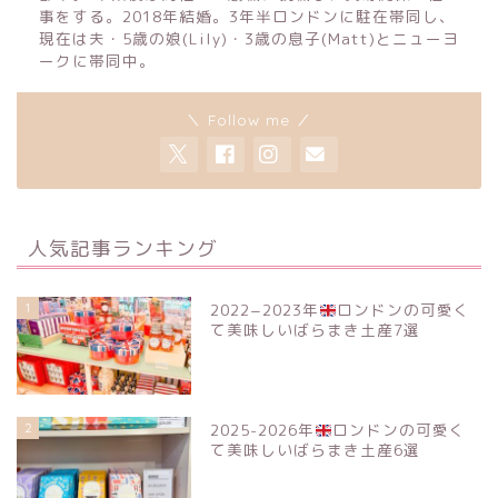
事をする。2018年結婚。3年半ロンドンに駐在帯同し、
現在は夫・5歳の娘(Lily)・3歳の息子(Matt)とニューヨ
ークに帯同中。
＼ Follow me ／
人気記事ランキング
1
2022−2023年
ロンドンの可愛く
て美味しいばらまき土産7選
2
2025-2026年
ロンドンの可愛く
て美味しいばらまき土産6選