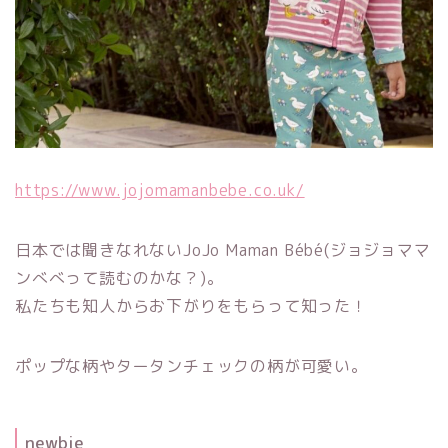
https://www.jojomamanbebe.co.uk/
日本では聞きなれないJoJo Maman Bébé(ジョジョママ
ンべべって読むのかな？)。
私たちも知人からお下がりをもらって知った！
ポップな柄やタータンチェックの柄が可愛い。
newbie