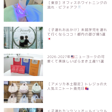
［東京］オフィスホワイトニングの
流れ・ビフォアフ
〔子連れお出かけ〕未就学児を連れ
て行くならココ！都内の遊び場5選
2026-2027年
ニューヨークの可
愛くて美味しいばらまき土産11選
［アメリカ本土限定］トレジョの大
人気ミニトート発売日
＜子連れカンクン＞オールインクル