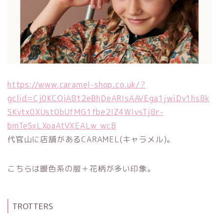
https://www.caramel-shop.co.uk/?
gclid=Cj0KCQiA8t2eBhDeARIsAAVEga1jwiDv1hsBk
SKvtx0XUst0bUfMG1fbe2IZ4WIvsTj8r-
bmTeSxLXoaAtVXEALw_wcB
代官山に店舗があるCARAMEL(キャラメル)。
こちらは暖色系の服＋花柄が多い印象。
TROTTERS