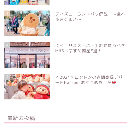
3
ディズニーランドパリ解説！〜食べ
歩きグルメ〜
4
｟イギリススーパー｠絶対買うべき
M&Sおすすめ商品5選！
5
＜2024＞ロンドンの老舗高級デパ
ートHarrodsおすすめお土産
最新の投稿