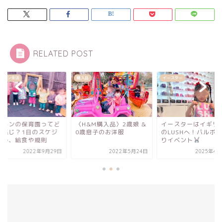
RELATED POST
品
イースター
ロンドン生活
H&M購入品〉2歳娘 &
イースターはイギリス発
ロンドンの保育園っ
歳息子のお洋服
のLUSHへ！バルボム作
んな感じ？1日のス
りイベント
ュール、給食や規則
2022年5月24日
2025年4月23日
2022年9月