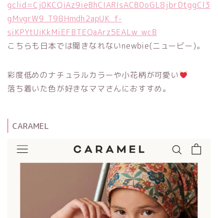
gclid=Cj0KCQiAz9ieBhCIARIsACB0oGL8jbrDtggCl3
gMvgrW9_T98Hmdh2apUK_f-
siKPYtUiKkMiEFBTEQaArz5EALw_wcB
こちらも日本では聞きなれないnewbie(ニュービー)。
彩度低めのナチュラルカラーや小花柄が可愛い
落ち着いた色が好きなママさんにおすすめ。
CARAMEL