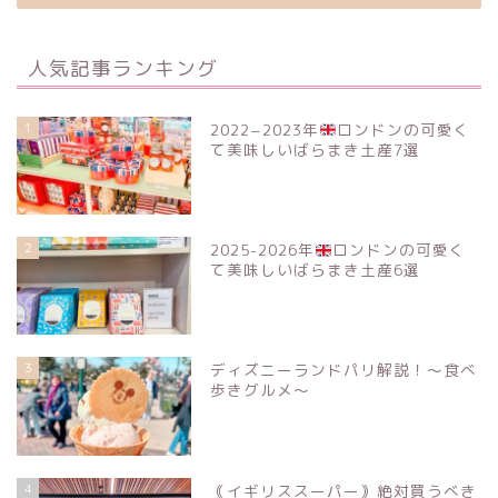
人気記事ランキング
1
2022−2023年
ロンドンの可愛く
て美味しいばらまき土産7選
2
2025-2026年
ロンドンの可愛く
て美味しいばらまき土産6選
3
ディズニーランドパリ解説！〜食べ
歩きグルメ〜
4
｟イギリススーパー｠絶対買うべき