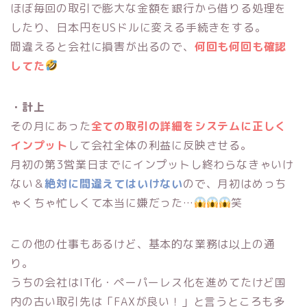
ほぼ毎回の取引で膨大な金額を銀行から借りる処理を
したり、日本円をUSドルに変える手続きをする。
間違えると会社に損害が出るので、
何回も何回も確認
してた
・計上
その月にあった
全ての取引の詳細をシステムに正しく
インプット
して会社全体の利益に反映させる。
月初の第3営業日までにインプットし終わらなきゃいけ
ない＆
絶対に間違えてはいけない
ので、月初はめっち
ゃくちゃ忙しくて本当に嫌だった…
笑
この他の仕事もあるけど、基本的な業務は以上の通
り。
うちの会社はIT化・ペーパーレス化を進めてたけど国
内の古い取引先は「FAXが良い！」と言うところも多