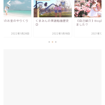
まみんの英語勉強歴史
｟自己紹介｠Blog再開し
我が家のお金のやり
ました♡
2022年1月18日
2021年12月12日
2022年1月