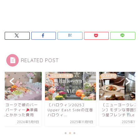
RELATED POST
ューヨーク生活
レストラン
お誕生日
ハロウィン2025〕
〔ニューヨークレストラ
ニューヨークで娘の
per East Sideの圧巻
ン〕モダンな雰囲気の一
スデーパーティー
ウィ...
つ星フレンチ
Le P...
の流れとかかった費
2025年11月9日
2025年11月29日
2026年5