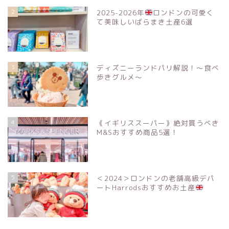
2
2025-2026年
ロンドンの可愛く
て美味しいばらまき土産6選
3
ディズニーランドパリ解説！〜食べ
歩きグルメ〜
4
｟イギリススーパー｠絶対買うべき
M&Sおすすめ商品5選！
5
＜2024＞ロンドンの老舗高級デパ
ートHarrodsおすすめお土産