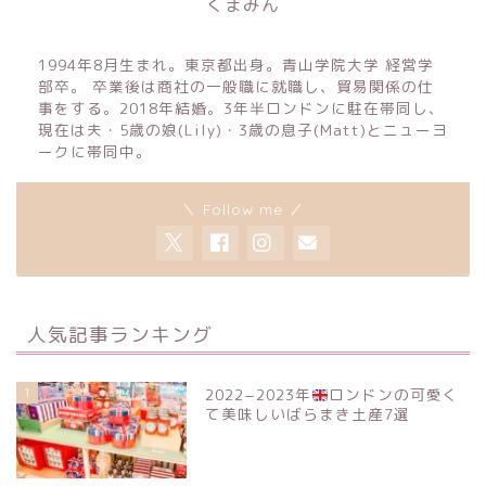
くまみん
1994年8月生まれ。東京都出身。青山学院大学 経営学
部卒。 卒業後は商社の一般職に就職し、貿易関係の仕
事をする。2018年結婚。3年半ロンドンに駐在帯同し、
現在は夫・5歳の娘(Lily)・3歳の息子(Matt)とニューヨ
ークに帯同中。
＼ Follow me ／
人気記事ランキング
1
2022−2023年
ロンドンの可愛く
て美味しいばらまき土産7選