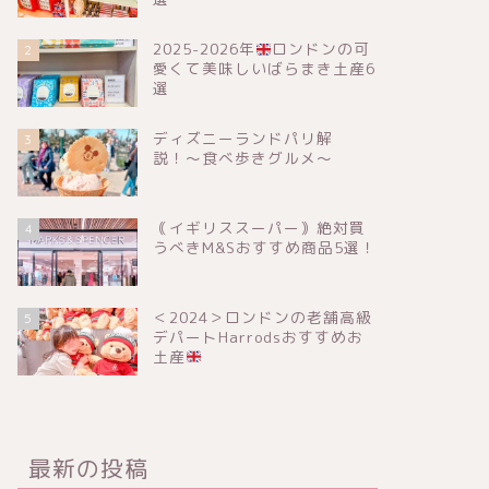
2025-2026年
ロンドンの可
2
愛くて美味しいばらまき土産6
選
ディズニーランドパリ解
3
説！〜食べ歩きグルメ〜
｟イギリススーパー｠絶対買
4
うべきM&Sおすすめ商品5選！
＜2024＞ロンドンの老舗高級
5
デパートHarrodsおすすめお
土産
最新の投稿