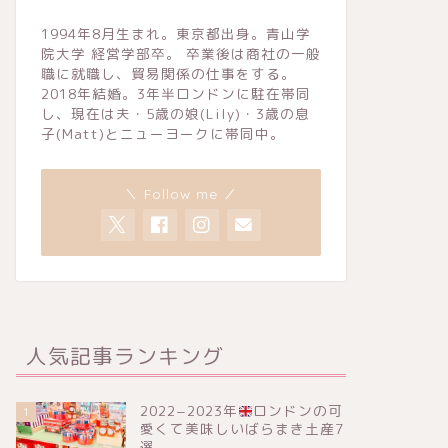
1994年8月生まれ。東京都出身。青山学
院大学 経営学部卒。 卒業後は商社の一般
職に就職し、貿易関係の仕事をする。
2018年結婚。3年半ロンドンに駐在帯同
し、現在は夫・5歳の娘(Lily)・3歳の息
子(Matt)とニューヨークに帯同中。
＼ Follow me ／
人気記事ランキング
2022−2023年
ロンドンの可
1
愛くて美味しいばらまき土産7
選