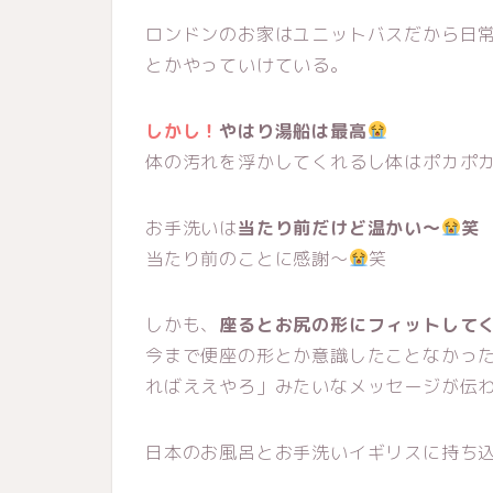
ロンドンのお家はユニットバスだから日
とかやっていけている。
しかし！
やはり湯船は最高
体の汚れを浮かしてくれるし体はポカポ
お手洗いは
当たり前だけど温かい〜
笑
当たり前のことに感謝〜
笑
しかも、
座るとお尻の形にフィットして
今まで便座の形とか意識したことなかっ
ればええやろ」みたいなメッセージが伝
日本のお風呂とお手洗いイギリスに持ち