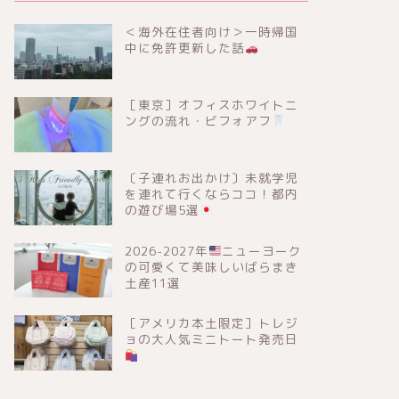
＜海外在住者向け＞一時帰国
中に免許更新した話
［東京］オフィスホワイトニ
ングの流れ・ビフォアフ
〔子連れお出かけ〕未就学児
を連れて行くならココ！都内
の遊び場5選
2026-2027年
ニューヨーク
の可愛くて美味しいばらまき
土産11選
［アメリカ本土限定］トレジ
ョの大人気ミニトート発売日