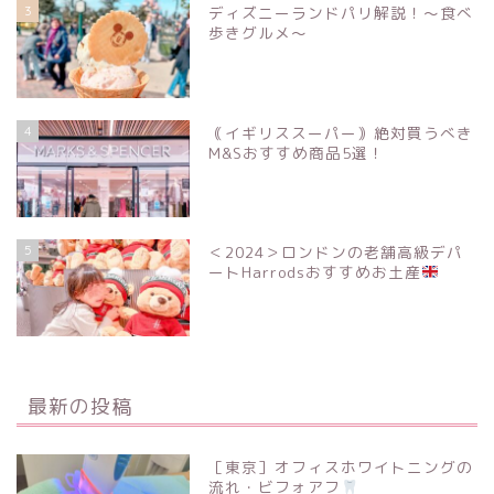
3
ディズニーランドパリ解説！〜食べ
歩きグルメ〜
4
｟イギリススーパー｠絶対買うべき
M&Sおすすめ商品5選！
5
＜2024＞ロンドンの老舗高級デパ
ートHarrodsおすすめお土産
最新の投稿
［東京］オフィスホワイトニングの
流れ・ビフォアフ