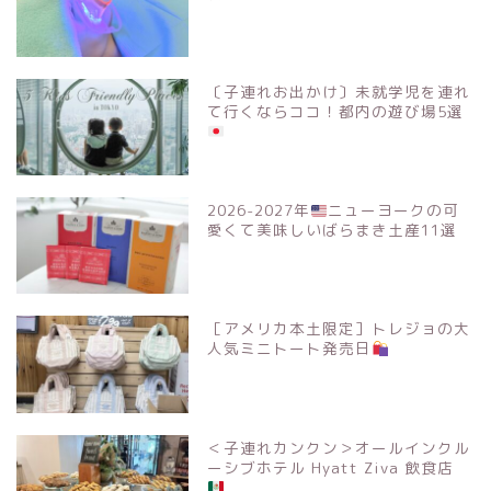
〔子連れお出かけ〕未就学児を連れ
て行くならココ！都内の遊び場5選
2026-2027年
ニューヨークの可
愛くて美味しいばらまき土産11選
［アメリカ本土限定］トレジョの大
人気ミニトート発売日
＜子連れカンクン＞オールインクル
ーシブホテル Hyatt Ziva 飲食店