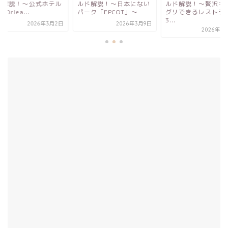
ド解説！〜日本にない
ルド解説！〜贅沢キャラ
ルド解説！〜公式ホ
ク「EPCOT」〜
グリできるレストラン
Port Orlea...
3...
2026年3月9日
2026年3
2026年3月13日