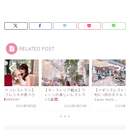
RELATED POST
レストラン
レストラン
オーストリア観光】ウ
【イギリスレストラン】
【ロンドンレストラ
ーンの美しいレストラ
村に1件のホテル The
美しいフレンチが食
3選
Swan Hote...
れる
ORRERY
2024年5月29日
2023年6月11日
2024年9