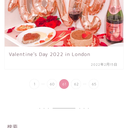
Valentine’s Day 2022 in London
2022年2月15日
...
...
1
60
61
62
65
検索