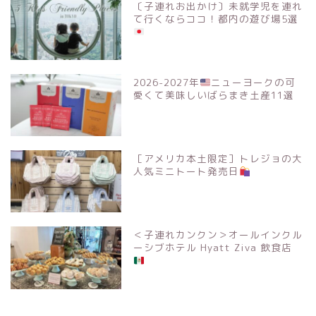
〔子連れお出かけ〕未就学児を連れ
て行くならココ！都内の遊び場5選
2026-2027年
ニューヨークの可
愛くて美味しいばらまき土産11選
［アメリカ本土限定］トレジョの大
人気ミニトート発売日
＜子連れカンクン＞オールインクル
ーシブホテル Hyatt Ziva 飲食店