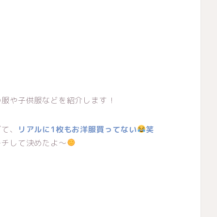
の服や子供服などを紹介します！
ぎて、
リアルに1枚もお洋服買ってない
笑
ーチして決めたよ〜