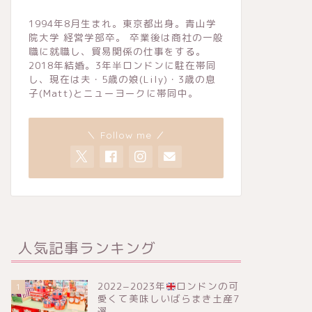
1994年8月生まれ。東京都出身。青山学
院大学 経営学部卒。 卒業後は商社の一般
職に就職し、貿易関係の仕事をする。
2018年結婚。3年半ロンドンに駐在帯同
し、現在は夫・5歳の娘(Lily)・3歳の息
子(Matt)とニューヨークに帯同中。
＼ Follow me ／
人気記事ランキング
2022−2023年
ロンドンの可
1
愛くて美味しいばらまき土産7
選