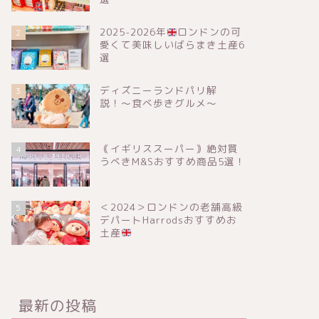
2025-2026年
ロンドンの可
2
愛くて美味しいばらまき土産6
選
ディズニーランドパリ解
3
説！〜食べ歩きグルメ〜
｟イギリススーパー｠絶対買
4
うべきM&Sおすすめ商品5選！
＜2024＞ロンドンの老舗高級
5
デパートHarrodsおすすめお
土産
最新の投稿