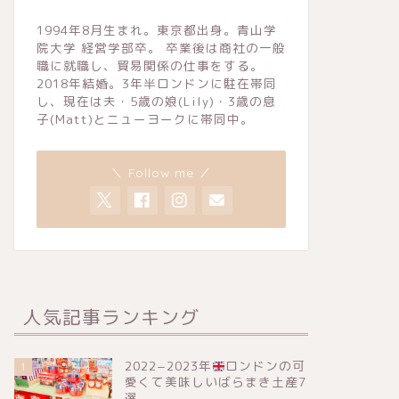
1994年8月生まれ。東京都出身。青山学
院大学 経営学部卒。 卒業後は商社の一般
職に就職し、貿易関係の仕事をする。
2018年結婚。3年半ロンドンに駐在帯同
し、現在は夫・5歳の娘(Lily)・3歳の息
子(Matt)とニューヨークに帯同中。
＼ Follow me ／
人気記事ランキング
2022−2023年
ロンドンの可
1
愛くて美味しいばらまき土産7
選