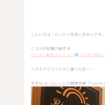
こんにちは！ロンドン在住くまみんです
こちらの記事の続き
ロンドン駐在ファミリー
ベネチア旅行2
ベネチアでゴンドラに乗った日ー！
まずは
JW Marriott
の朝食会場「Cucin