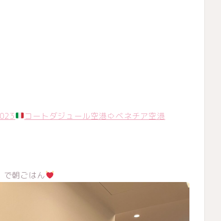
。
023
コートダジュール空港⇨ベネチア空港
a」で朝ごはん