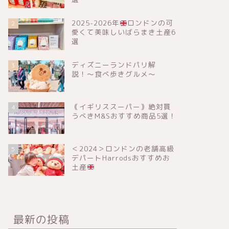
2025-2026年
ロンドンの可
2
愛くて美味しいばらまき土産6
選
ディズニーランドパリ解
3
説！〜食べ歩きグルメ〜
｟イギリススーパー｠絶対買
4
うべきM&Sおすすめ商品5選！
＜2024＞ロンドンの老舗高級
5
デパートHarrodsおすすめお
土産
最新の投稿