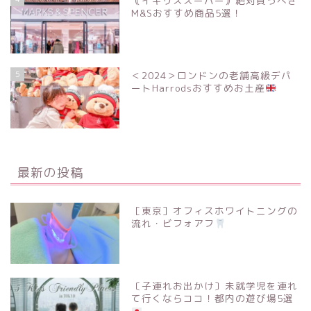
｟イギリススーパー｠絶対買うべき
M&Sおすすめ商品5選！
5
＜2024＞ロンドンの老舗高級デパ
ートHarrodsおすすめお土産
最新の投稿
［東京］オフィスホワイトニングの
流れ・ビフォアフ
〔子連れお出かけ〕未就学児を連れ
て行くならココ！都内の遊び場5選