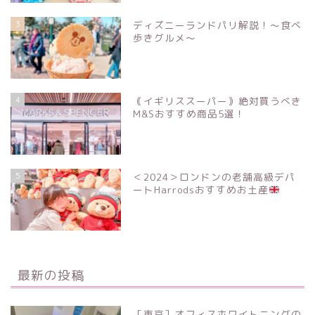
3
ディズニーランドパリ解説！〜食べ
歩きグルメ〜
4
｟イギリススーパー｠絶対買うべき
M&Sおすすめ商品5選！
5
＜2024＞ロンドンの老舗高級デパ
ートHarrodsおすすめお土産
最新の投稿
［東京］オフィスホワイトニングの