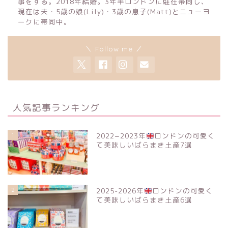
事をする。2018年結婚。3年半ロンドンに駐在帯同し、
現在は夫・5歳の娘(Lily)・3歳の息子(Matt)とニューヨ
ークに帯同中。
＼ Follow me ／
人気記事ランキング
1
2022−2023年
ロンドンの可愛く
て美味しいばらまき土産7選
2
2025-2026年
ロンドンの可愛く
て美味しいばらまき土産6選