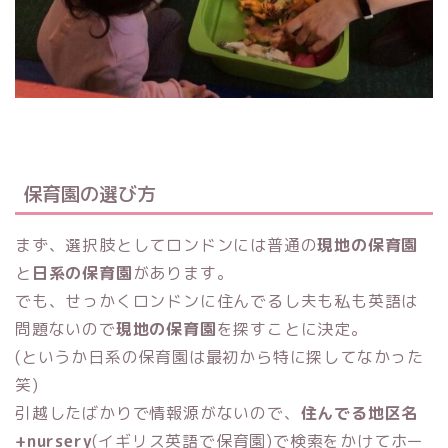
保育園の選び方
まず、選択肢としてロンドンには普通の
現地の保育園
と
日系の保育園
があります。
でも、せっかくロンドンに住んでるし夫も私も英語は
問題ないので
現地の保育園
を探すことに決定。
(というか日系の保育園は最初から特に探してなかった
笑)
引越したばかりで情報源がないので、
住んでる地区名
+nursery
(イギリス英語で保育園)で検索をかけてホー