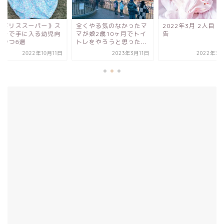
くやる気のなかったマ
2022年3月 2人目 出産報
｟イギリススーパー
が娘2歳10ヶ月でトイ
告
ーパーで手に入る幼
レをやろうと思った...
けおやつ6選
2023年3月11日
2022年3月27日
2022年10