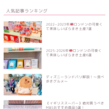
人気記事ランキング
1
2022−2023年
ロンドンの可愛く
て美味しいばらまき土産7選
2
2025-2026年
ロンドンの可愛く
て美味しいばらまき土産6選
3
ディズニーランドパリ解説！〜食べ
歩きグルメ〜
4
｟イギリススーパー｠絶対買うべき
M&Sおすすめ商品5選！