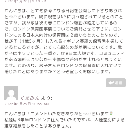
2026年1月26日 9:10 PM
こんにちは、とても参考になる日記を公開して下さりありが
とうございます。既に現在はNYに引っ越されているとのこと
ですが、我が家は次の春にロンドン転勤が確定しているの
で、ロンドン保育園事情についてご質問させて下さい。ロン
ドンにある日本人向けの保育園は２歳からとのことなので、
我が子（1歳5ヶ月）も入れるイギリス英語の保育園を探して
いるところですが、とても心配なのが差別についてです。我
が子はキリリとした一重で、the日本人顔です。コミュニティ
がある場所には少なからず偏見や差別が生まれると思ってい
ます。この辺り、お子さんをロンドンの保育園に入れていて
感じたことはありますか？どうぞ宜しくお願いします。
返信
くまみん
より:
2026年1月29日 10:59 AM
こんにちは！コメントいただきありがとうございます
私達は3年半ロンドンに住んでいたのですが、人種差別による
嫌な経験をしたことはありません。