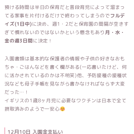
預ける時間は半日の保育だと普段育児によって溜まっ
てる家事を片付けるだけで終わってしまうので
フルデ
イズ(1日中)
に決め、週1・2だと保育園の間隔が空きす
ぎて慣れないのではないかという懸念もあり
月・水・
金の週3日間
に決定！
入園書類は基本的な保護者の情報や子供の好きなおも
ちゃ・ごはんなどを書く欄がある(一応書いたけど、何
に活かされているのかは不明笑)他、予防接種の接種状
況なども母子手帳を見ながら書かなければならず大変
だった…！
イギリスの1歳8ヶ月児に必要なワクチンは日本で全て
摂取済みのようで一安心
12月10日 入園金支払い