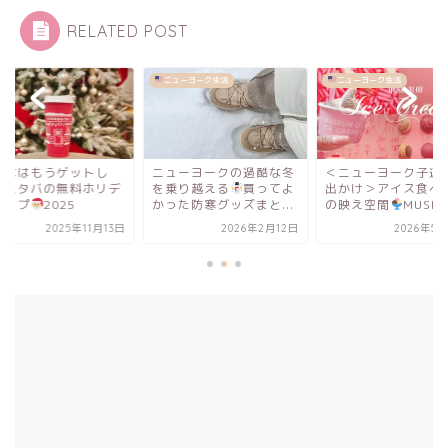
RELATED POST
ューヨーク生活
ニューヨーク生活
カフェ
ューヨークの過酷な冬
＜ニューヨーク子連れお
みんなはもうゲット
乗り越える
買ってよ
出かけ＞アイス食べ放題
た？スタバの無料ホ
った防寒グッズまと...
の映え空間
MUSEU...
ーカップ
2025
2026年2月12日
2026年5月20日
2025年11