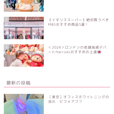
4
｟イギリススーパー｠絶対買うべき
M&Sおすすめ商品5選！
5
＜2024＞ロンドンの老舗高級デパ
ートHarrodsおすすめお土産
最新の投稿
［東京］オフィスホワイトニングの
流れ・ビフォアフ