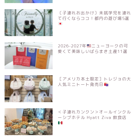
〔子連れお出かけ〕未就学児を連れ
て行くならココ！都内の遊び場5選
2026-2027年
ニューヨークの可
愛くて美味しいばらまき土産11選
［アメリカ本土限定］トレジョの大
人気ミニトート発売日
＜子連れカンクン＞オールインクル
ーシブホテル Hyatt Ziva 飲食店