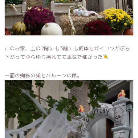
このお家、上の2階にも3階にも何体もガイコツがぶら
下がってゆらゆら揺れてて本気で怖かった
一面の蜘蛛の巣とバルーンの館。