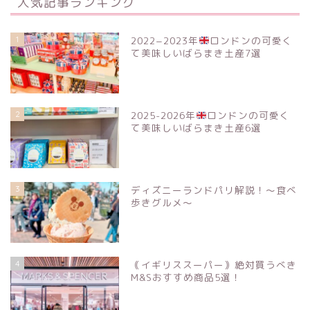
人気記事ランキング
1
2022−2023年
ロンドンの可愛く
て美味しいばらまき土産7選
2
2025-2026年
ロンドンの可愛く
て美味しいばらまき土産6選
3
ディズニーランドパリ解説！〜食べ
歩きグルメ〜
4
｟イギリススーパー｠絶対買うべき
M&Sおすすめ商品5選！