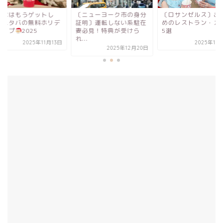
ニューヨーク市の身分
〔ロサンゼルス〕おすす
みんなはもうゲット
明〕運転しない系駐在
めのレストラン・カフェ
た？スタバの無料ホ
必見！特典が受けら
5選
ーカップ
2025
.
2025年10月10日
2025年11
2025年12月20日