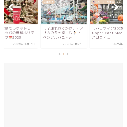
かけ
ニューヨーク生活
カフェ
子連れおでかけ〕アメ
〔ハロウィン2025〕
みんなはもうゲット
カの冬を楽しむ
in
Upper East Sideの圧巻
た？スタバの無料ホ
ンシルバニア州
ハロウィ...
ーカップ
2025
2026年1月23日
2025年11月9日
2025年11