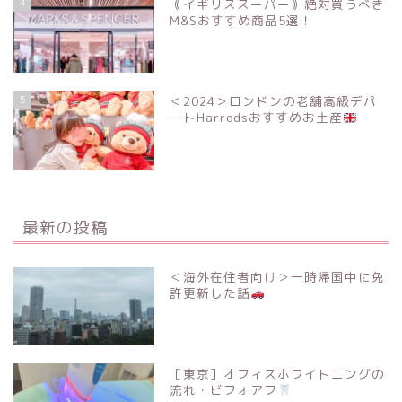
4
｟イギリススーパー｠絶対買うべき
M&Sおすすめ商品5選！
5
＜2024＞ロンドンの老舗高級デパ
ートHarrodsおすすめお土産
最新の投稿
＜海外在住者向け＞一時帰国中に免
許更新した話
［東京］オフィスホワイトニングの
流れ・ビフォアフ