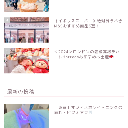
4
｟イギリススーパー｠絶対買うべき
M&Sおすすめ商品5選！
5
＜2024＞ロンドンの老舗高級デパ
ートHarrodsおすすめお土産
最新の投稿
［東京］オフィスホワイトニングの
流れ・ビフォアフ