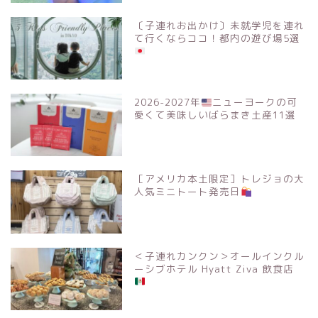
〔子連れお出かけ〕未就学児を連れ
て行くならココ！都内の遊び場5選
2026-2027年
ニューヨークの可
愛くて美味しいばらまき土産11選
［アメリカ本土限定］トレジョの大
人気ミニトート発売日
＜子連れカンクン＞オールインクル
ーシブホテル Hyatt Ziva 飲食店