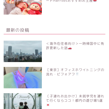
ートHarrodsおすすめお土産
最新の投稿
＜海外在住者向け＞一時帰国中に免
許更新した話
［東京］オフィスホワイトニングの
流れ・ビフォアフ
〔子連れお出かけ〕未就学児を連れ
て行くならココ！都内の遊び場5選