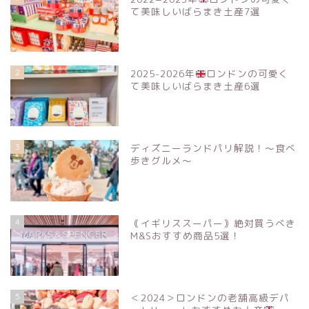
て美味しいばらまき土産7選
2
2025-2026年
ロンドンの可愛く
て美味しいばらまき土産6選
3
ディズニーランドパリ解説！〜食べ
歩きグルメ〜
4
｟イギリススーパー｠絶対買うべき
M&Sおすすめ商品5選！
5
＜2024＞ロンドンの老舗高級デパ