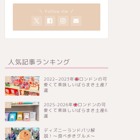
＼ Follow me ／
人気記事ランキング
2022−2023年
ロンドンの可
1
愛くて美味しいばらまき土産7
選
2025-2026年
ロンドンの可
2
愛くて美味しいばらまき土産6
選
ディズニーランドパリ解
3
説！〜食べ歩きグルメ〜