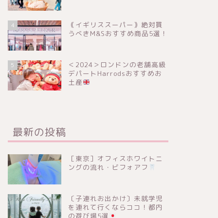
｟イギリススーパー｠絶対買
4
うべきM&Sおすすめ商品5選！
＜2024＞ロンドンの老舗高級
5
デパートHarrodsおすすめお
土産
最新の投稿
［東京］オフィスホワイトニ
ングの流れ・ビフォアフ
〔子連れお出かけ〕未就学児
を連れて行くならココ！都内
の遊び場5選