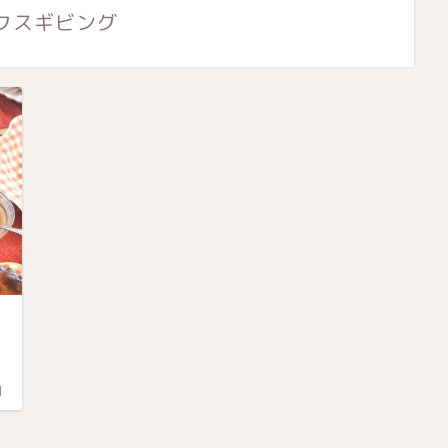
クスギビング
伝
日